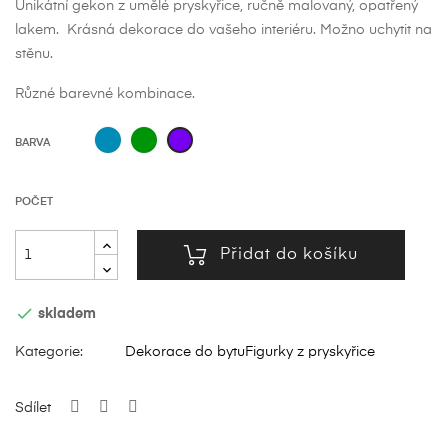
Unikátní gekon z umělé pryskyřice, ručně malovaný, opatřený
lakem. Krásná dekorace do vašeho interiéru. Možno uchytit na
stěnu.
Různé barevné kombinace.
Modrý
Zelený
Purpurový
BARVA
POČET
Přidat do košíku

skladem
Kategorie:
Dekorace do bytu
Figurky z pryskyřice
Sdílet