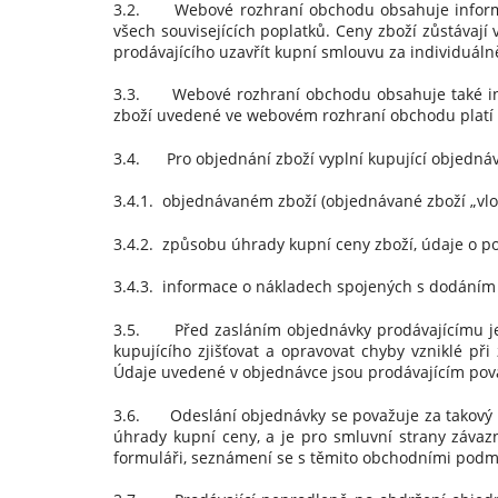
3.2. Webové rozhraní obchodu obsahuje informace
všech souvisejících poplatků. Ceny zboží zůstáva
prodávajícího uzavřít kupní smlouvu za individuál
3.3. Webové rozhraní obchodu obsahuje také inf
zboží uvedené ve webovém rozhraní obchodu platí p
3.4. Pro objednání zboží vyplní kupující objedn
3.4.1. objednávaném zboží (objednávané zboží „vlo
3.4.2. způsobu úhrady kupní ceny zboží, údaje o
3.4.3. informace o nákladech spojených s dodáním z
3.5. Před zasláním objednávky prodávajícímu je k
kupujícího zjišťovat a opravovat chyby vzniklé př
Údaje uvedené v objednávce jsou prodávajícím pov
3.6. Odeslání objednávky se považuje za takový ú
úhrady kupní ceny, a je pro smluvní strany záva
formuláři, seznámení se s těmito obchodními podm