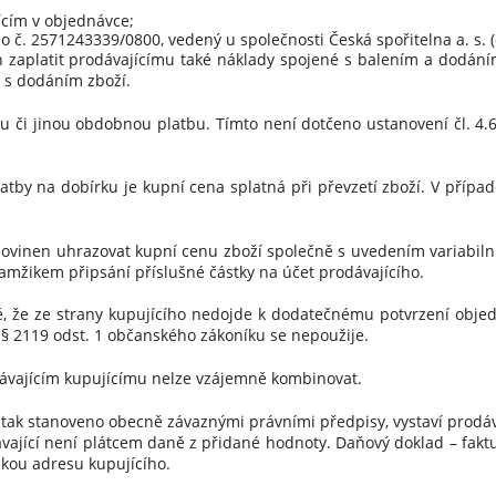
cím v objednávce;
2571243339/0800, vedený u společnosti Česká spořitelna a. s. (d
zaplatit prodávajícímu také náklady spojené s balením a dodáním
é s dodáním zboží.
 či jinou obdobnou platbu. Tímto není dotčeno ustanovení čl. 4
tby na dobírku je kupní cena splatná při převzetí zboží. V přípa
ovinen uhrazovat kupní cenu zboží společně s uvedením variabiln
amžikem připsání příslušné částky na účet prodávajícího.
 že ze strany kupujícího nedojde k dodatečnému potvrzení objedná
 § 2119 odst. 1 občanského zákoníku se nepoužije.
ávajícím kupujícímu nelze vzájemně kombinovat.
i tak stanoveno obecně závaznými právními předpisy, vystaví prodá
vající není plátcem daně z přidané hodnoty. Daňový doklad – faktu
ickou adresu kupujícího.