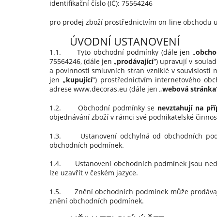
identifikační číslo (IČ): 75564246
pro prodej zboží prostřednictvím on-line obchodu
ÚVODNÍ USTANOVENÍ
1.1. Tyto obchodní podmínky (dále jen „
obcho
75564246, (dále jen „
prodávající
“) upravují v soula
a povinnosti smluvních stran vzniklé v souvislosti
jen „
kupující
“) prostřednictvím internetového ob
adrese www.decoras.eu (dále jen „
webová stránka
1.2. Obchodní podmínky se
nevztahují na př
objednávání zboží v rámci své podnikatelské činno
1.3. Ustanovení odchylná od obchodních podmí
obchodních podmínek.
1.4. Ustanovení obchodních podmínek jsou nedíl
lze uzavřít v českém jazyce.
1.5. Znění obchodních podmínek může prodávající
znění obchodních podmínek.