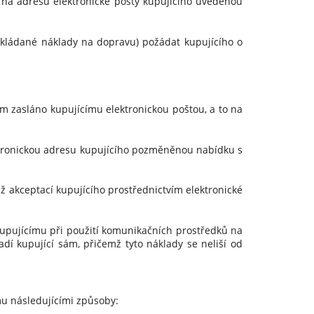
 na adresu elektronické pošty kupujícího uvedenou
okládané náklady na dopravu) požádat kupujícího o
ím zasláno kupujícímu elektronickou poštou, a to na
ektronickou adresu kupujícího pozměněnou nabídku s
 akceptací kupujícího prostřednictvím elektronické
kupujícímu při použití komunikačních prostředků na
adí kupující sám, přičemž tyto náklady se neliší od
u následujícími způsoby: