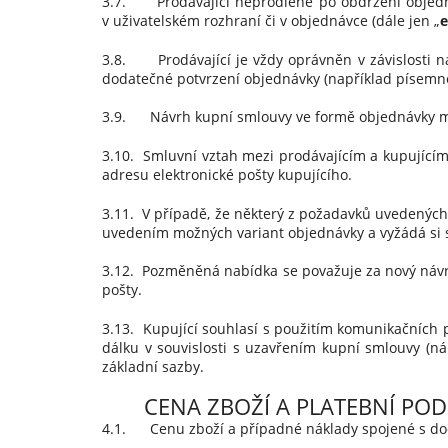
3.7. Prodávající neprodleně po obdržení objednáv
v uživatelském rozhraní či v objednávce (dále jen „
e
3.8. Prodávající je vždy oprávněn v závislosti n
dodatečné potvrzení objednávky (například písemně 
3.9. Návrh kupní smlouvy ve formě objednávky má
3.10. Smluvní vztah mezi prodávajícím a kupujícím 
adresu elektronické pošty kupujícího.
3.11. V případě, že některý z požadavků uvedených
uvedením možných variant objednávky a vyžádá si s
3.12. Pozměněná nabídka se považuje za nový návrh
pošty.
3.13. Kupující souhlasí s použitím komunikačních 
dálku v souvislosti s uzavřením kupní smlouvy (nák
základní sazby.
CENA ZBOŽÍ A PLATEBNÍ POD
4.1. Cenu zboží a případné náklady spojené s dod