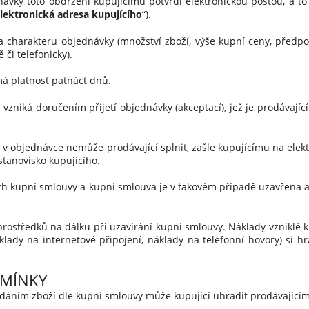
ky toto obdržení kupujícímu potvrdí elektronickou poštou, a to
lektronická adresa kupujícího
“).
a charakteru objednávky (množství zboží, výše kupní ceny, předp
či telefonicky).
 platnost patnáct dnů.
vzniká doručením přijetí objednávky (akceptací), jež je prodávajíc
 v objednávce nemůže prodávající splnit, zašle kupujícímu na el
tanovisko kupujícího.
 kupní smlouvy a kupní smlouva je v takovém případě uzavřena až
prostředků na dálku při uzavírání kupní smlouvy. Náklady vzniklé 
lady na internetové připojení, náklady na telefonní hovory) si hr
MÍNKY
áním zboží dle kupní smlouvy může kupující uhradit prodávajícím