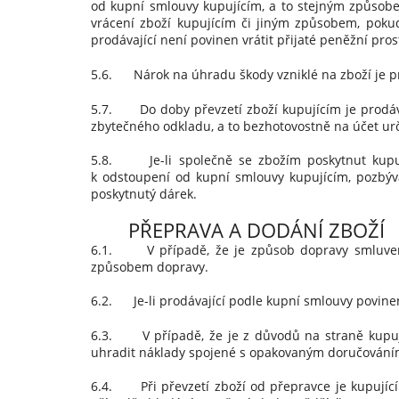
od kupní smlouvy kupujícím, a to stejným způsobem,
vrácení zboží kupujícím či jiným způsobem, pokud
prodávající není povinen vrátit přijaté peněžní pro
5.6. Nárok na úhradu škody vzniklé na zboží je pr
5.7. Do doby převzetí zboží kupujícím je prodáva
zbytečného odkladu, a to bezhotovostně na účet ur
5.8. Je-li společně se zbožím poskytnut kupují
k odstoupení od kupní smlouvy kupujícím, pozbývá
poskytnutý dárek.
PŘEPRAVA A DODÁNÍ ZBOŽÍ
6.1. V případě, že je způsob dopravy smluven n
způsobem dopravy.
6.2. Je-li prodávající podle kupní smlouvy povinen
6.3. V případě, že je z důvodů na straně kupují
uhradit náklady spojené s opakovaným doručováním
6.4. Při převzetí zboží od přepravce je kupující