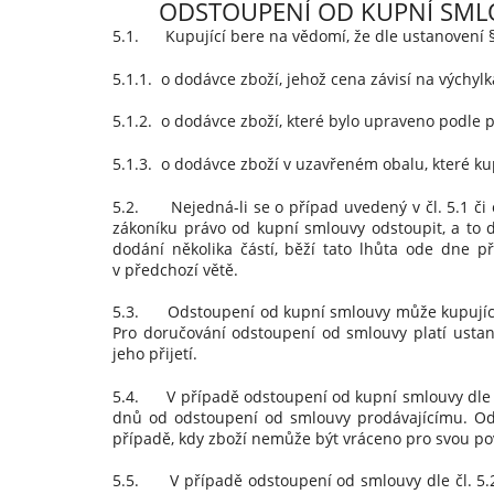
ODSTOUPENÍ OD KUPNÍ SML
5.1. Kupující bere na vědomí, že dle ustanovení §
5.1.1. o dodávce zboží, jehož cena závisí na výchy
5.1.2. o dodávce zboží, které bylo upraveno podle 
5.1.3. o dodávce zboží v uzavřeném obalu, které kup
5.2. Nejedná-li se o případ uvedený v čl. 5.1 či 
zákoníku právo od kupní smlouvy odstoupit, a to 
dodání několika částí, běží tato lhůta ode dne 
v předchozí větě.
5.3. Odstoupení od kupní smlouvy může kupující z
Pro doručování odstoupení od smlouvy platí ustan
jeho přijetí.
5.4. V případě odstoupení od kupní smlouvy dle čl
dnů od odstoupení od smlouvy prodávajícímu. Odst
případě, kdy zboží nemůže být vráceno pro svou po
5.5. V případě odstoupení od smlouvy dle čl. 5.2 