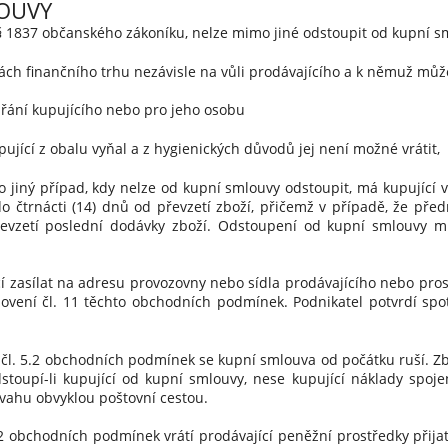
OUVY
 1837 občanského zákoníku, nelze mimo jiné odstoupit od kupní s
lkách finančního trhu nezávisle na vůli prodávajícího a k němuž mů
přání kupujícího nebo pro jeho osobu
ující z obalu vyňal a z hygienických důvodů jej není možné vrátit,
o jiný případ, kdy nelze od kupní smlouvy odstoupit, má kupující
do čtrnácti (14) dnů od převzetí zboží, přičemž v případě, že př
převzetí poslední dodávky zboží. Odstoupení od kupní smlouvy 
asílat na adresu provozovny nebo sídla prodávajícího nebo prost
ovení čl. 11 těchto obchodních podmínek. Podnikatel potvrdí spo
. 5.2 obchodních podmínek se kupní smlouva od počátku ruší. Zbo
oupí-li kupující od kupní smlouvy, nese kupující náklady spoje
vahu obvyklou poštovní cestou.
obchodních podmínek vrátí prodávající peněžní prostředky přijat