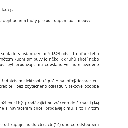
mlouvy:
že dojít během lhůty pro odstoupení od smlouvy,
 v souladu s ustanovením § 1829 odst. 1 občanského
edmětem kupní smlouvy je několik druhů zboží nebo
musí být prodávajícímu odesláno ve lhůtě uvedené
řednictvím elektronické pošty na info@decoras.eu.
třebiteli bez zbytečného odkladu v textové podobě
ží musí být prodávajícímu vráceno do čtrnácti (14)
né s navrácením zboží prodávajícímu, a to i v tom
é od kupujícího do čtrnácti (14) dnů od odstoupení