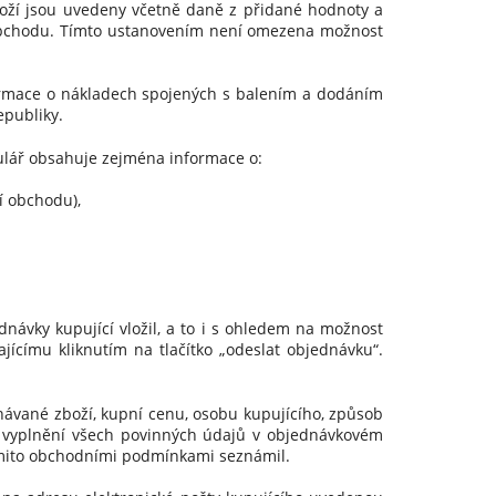
oží jsou uvedeny včetně daně z přidané hodnoty a
í obchodu. Tímto ustanovením není omezena možnost
rmace o nákladech spojených s balením a dodáním
epubliky.
lář obsahuje zejména informace o:
í obchodu),
ávky kupující vložil, a to i s ohledem na možnost
jícímu kliknutím na tlačítko „odeslat objednávku“.
ávané zboží, kupní cenu, osobu kupujícího, způsob
e vyplnění všech povinných údajů v objednávkovém
ěmito obchodními podmínkami seznámil.