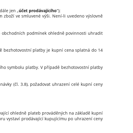
ále jen „
účet prodávajícího
“);
 zboží ve smluvené výši. Není-li uvedeno výslovně
.6 obchodních podmínek ohledně povinnosti uhradit
dě bezhotovostní platby je kupní cena splatná do 14
ího symbolu platby. V případě bezhotovostní platby
vky (čl. 3.8), požadovat uhrazení celé kupní ceny
vající ohledně plateb prováděných na základě kupní
ru vystaví prodávající kupujícímu po uhrazení ceny