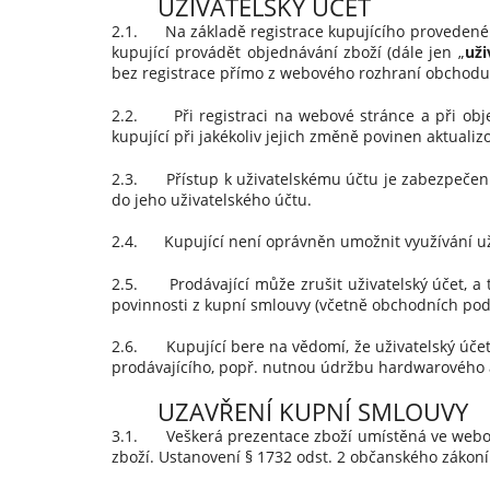
UŽIVATELSKÝ ÚČET
2.1. Na základě registrace kupujícího provedené 
kupující provádět objednávání zboží (dále jen „
uži
bez registrace přímo z webového rozhraní obchodu
2.2. Při registraci na webové stránce a při obje
kupující při jakékoliv jejich změně povinen aktual
2.3. Přístup k uživatelskému účtu je zabezpečen 
do jeho uživatelského účtu.
2.4. Kupující není oprávněn umožnit využívání už
2.5. Prodávající může zrušit uživatelský účet, a to
povinnosti z kupní smlouvy (včetně obchodních po
2.6. Kupující bere na vědomí, že uživatelský úče
prodávajícího, popř. nutnou údržbu hardwarového a
UZAVŘENÍ KUPNÍ SMLOUVY
3.1. Veškerá prezentace zboží umístěná ve webové
zboží. Ustanovení § 1732 odst. 2 občanského zákoní