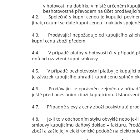
v hotovosti na dobírku v místě určeném kupují
bezhotovostně převodem na účet prodávajícího č. 
4.2. Společně s kupní cenou je kupující povinen 
jinak, rozumí se dále kupní cenou i náklady spojen
4.3. Prodávající nepožaduje od kupujícího zálohu
kupní cenu zboží předem.
4.4. V případě platby v hotovosti či v případě pla
dnů od uzavření kupní smlouvy.
4.5. V případě bezhotovostní platby je kupující p
je závazek kupujícího uhradit kupní cenu splněn ok
4.6. Prodávající je oprávněn, zejména v případě,
ještě před odesláním zboží kupujícímu. Ustanovení
4.7. Případné slevy z ceny zboží poskytnuté prod
4.8. Je-li to v obchodním styku obvyklé nebo je-l
smlouvy kupujícímu daňový doklad – fakturu. Prodá
zboží a zašle jej v elektronické podobě na elektron