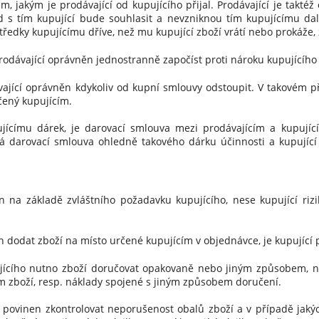
 jakým je prodávající od kupujícího přijal. Prodávající je taktéž 
 s tím kupující bude souhlasit a nevzniknou tím kupujícímu dalš
středky kupujícímu dříve, než mu kupující zboží vrátí nebo prokáže,
odávající oprávněn jednostranně započíst proti nároku kupujícího 
jící oprávněn kdykoliv od kupní smlouvy odstoupit. V takovém př
čený kupujícím.
címu dárek, je darovací smlouva mezi prodávajícím a kupující
 darovací smlouva ohledně takového dárku účinnosti a kupující 
a základě zvláštního požadavku kupujícího, nese kupující rizi
 dodat zboží na místo určené kupujícím v objednávce, je kupující p
cího nutno zboží doručovat opakovaně nebo jiným způsobem, ne
 zboží, resp. náklady spojené s jiným způsobem doručení.
 povinen zkontrolovat neporušenost obalů zboží a v případě jakýc