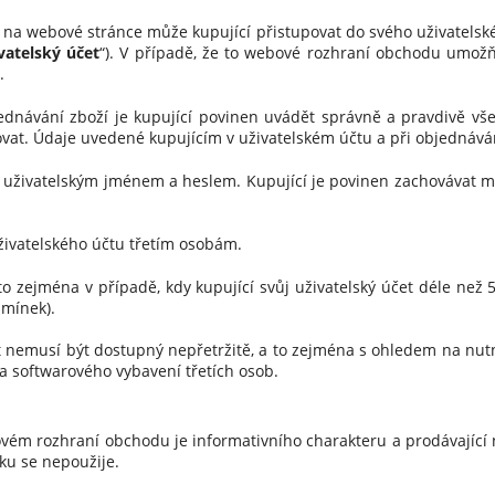
na webové stránce může kupující přistupovat do svého uživatelské
vatelský účet
“). V případě, že to webové rozhraní obchodu umožň
.
dnávání zboží je kupující povinen uvádět správně a pravdivě vš
izovat. Údaje uvedené kupujícím v uživatelském účtu a při objednáv
uživatelským jménem a heslem. Kupující je povinen zachovávat ml
ivatelského účtu třetím osobám.
 zejména v případě, kdy kupující svůj uživatelský účet déle než 5 
dmínek).
t nemusí být dostupný nepřetržitě, a to zejména s ohledem na n
 softwarového vybavení třetích osob.
m rozhraní obchodu je informativního charakteru a prodávající 
ku se nepoužije.