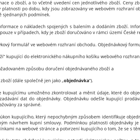
 o zboží, a to včetně uvedení cen jednotlivého zboží. Ceny zb
jí v platnosti po dobu, kdy jsou zobrazovány ve webovém rozhran
ně sjednaných podmínek.
ormace o nákladech spojených s balením a dodáním zboží. Info
ouze v případech, kdy je zboží doručováno v rámci území České r
ávkový formulář ve webovém rozhraní obchodu. Objednávkový formu
ží“ kupující do elektronického nákupního košíku webového rozhran
 požadovaném způsobu doručení objednávaného zboží a
boží (dále společně jen jako „
objednávka
“).
upujícímu umožněno zkontrolovat a měnit údaje, které do objedn
i zadávání dat do objednávky. Objednávku odešle kupující prodáva
ažovány za správné.
kon kupujícího, který nepochybným způsobem identifikuje objedn
zným návrhem kupní smlouvy. Podmínkou platnosti objednávky j
ínkami na webové stránce a potvrzení kupujícího o tom, že se s t