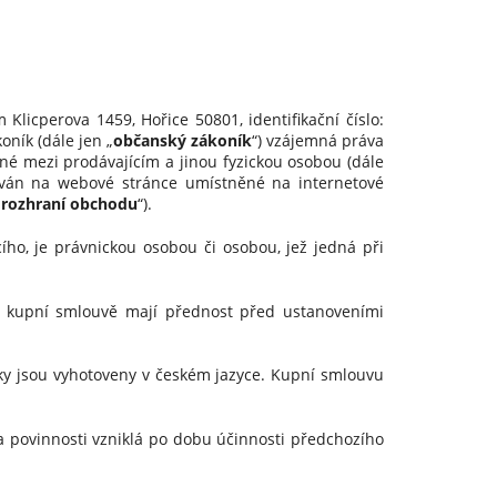
Klicperova 1459, Hořice 50801, identifikační číslo:
oník (dále jen „
občanský zákoník
“) vzájemná práva
ané mezi prodávajícím a jinou fyzickou osobou (dále
zován na webové stránce umístněné na internetové
rozhraní obchodu
“).
ího, je právnickou osobou či osobou, jež jedná při
kupní smlouvě mají přednost před ustanoveními
 jsou vyhotoveny v českém jazyce. Kupní smlouvu
povinnosti vzniklá po dobu účinnosti předchozího