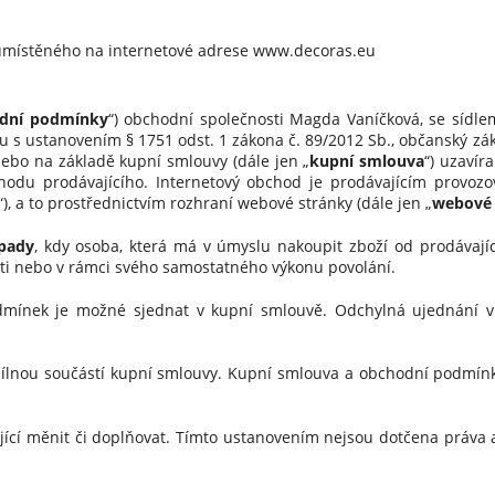
 umístěného na internetové adrese www.decoras.eu
dní podmínky
“) obchodní společnosti Magda Vaníčková, se sídlem 
du s ustanovením § 1751 odst. 1 zákona č. 89/2012 Sb., občanský zák
 nebo na základě kupní smlouvy (dále jen „
kupní smlouva
“) uzavír
chodu prodávajícího. Internetový obchod je prodávajícím provo
“), a to prostřednictvím rozhraní webové stránky (dále jen „
webové 
ípady
, kdy osoba, která má v úmyslu nakoupit zboží od prodávajíc
sti nebo v rámci svého samostatného výkonu povolání.
nek je možné sjednat v kupní smlouvě. Odchylná ujednání v 
nou součástí kupní smlouvy. Kupní smlouva a obchodní podmínky
 měnit či doplňovat. Tímto ustanovením nejsou dotčena práva a 