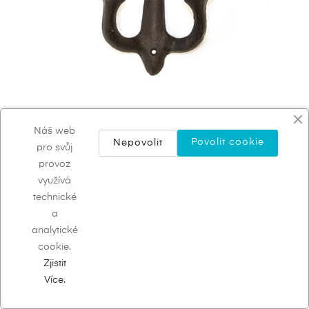
Náš web
Povolit cookie
Nepovolit
pro svůj
provoz
Věšáček kotva velký
využívá
210,00 Kč
technické
a
analytické
cookie.
Zobrazení 1-24 z 34 položek
Zjistit
Více.

1
2