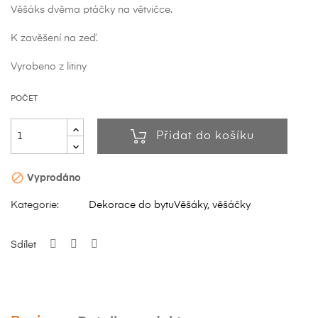
Věšáks dvěma ptáčky na větvičce.
K zavěšení na zeď.
Vyrobeno z litiny
POČET
Přidat do košíku

Vyprodáno
Kategorie:
Dekorace do bytu
Věšáky, věšáčky
Sdílet