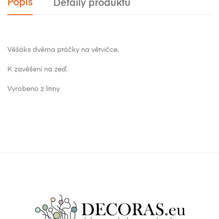
Popis
Detaily produktu
Věšáks dvěma ptáčky na větvičce.
K zavěšení na zeď.
Vyrobeno z litiny