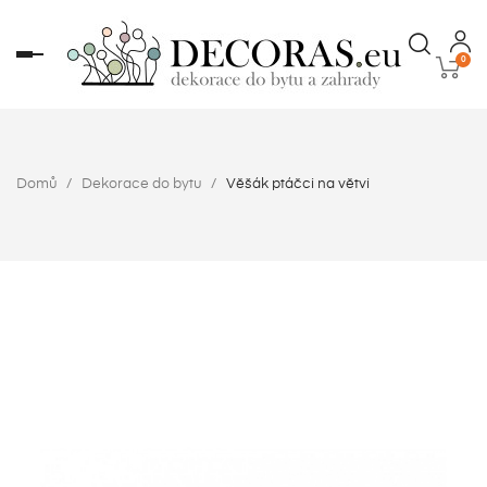
Toggle
0
navigation
Domů
Dekorace do bytu
Věšák ptáčci na větvi