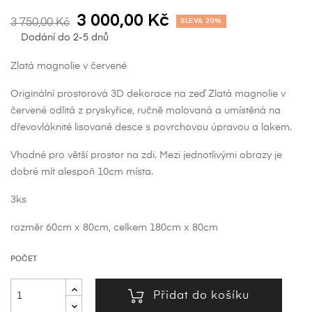
3 000,00 Kč
3 750,00 Kč
SLEVA 20%
Dodání do 2-5 dnů
Zlatá magnolie v červené
Originální prostorová 3D dekorace na zeď Zlatá magnolie v
červené odlitá z pryskyřice, ručně malovaná a umístěná na
dřevovláknité lisované desce s povrchovou úpravou a lakem.
Vhodné pro větší prostor na zdi. Mezi jednotlivými obrazy je
dobré mít alespoň 10cm místa.
3ks
rozměr 60cm x 80cm, celkem 180cm x 80cm
POČET
Přidat do košíku