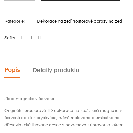
Kategorie:
Dekorace na zeď
Prostorové obrazy na zeď
Sdílet
Popis
Detaily produktu
Zlatá magnolie v červené
Originální prostorová 3D dekorace na zeď Zlatá magnolie v
červené odlitá z pryskyřice, ručně malovaná a umístěná na
dřevovláknité lisované desce s povrchovou úpravou a lakem.