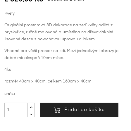
Květy
Originální prostorová 3D dekorace na zeď květy odlitá z
pryskyřice, ručně malovaná a umístěná na dřevovláknité
lisované desce s povrchovou úpravou a lakem.
Vhodné pro větší prostor na zdi. Mezi jednotlivými obrazy je
dobré mít alespoň 10cm místa.
4ks
rozměr 40cm x 40cm, celkem 160cm x 40cm
POČET
Přidat do košíku