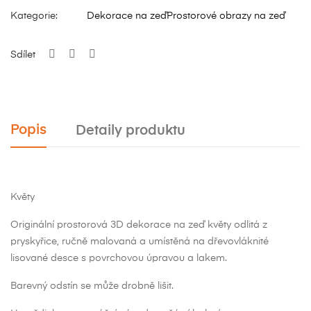
Kategorie:
Dekorace na zeď
Prostorové obrazy na zeď
Sdílet
Popis
Detaily produktu
Květy
Originální prostorová 3D dekorace na zeď květy odlitá z
pryskyřice, ručně malovaná a umístěná na dřevovláknité
lisované desce s povrchovou úpravou a lakem.
Barevný odstín se může drobně lišit.