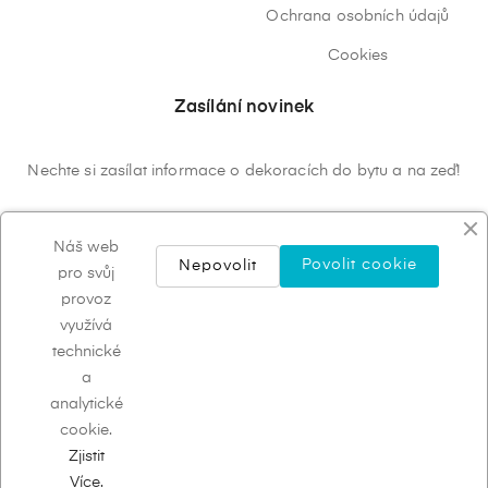
Ochrana osobních údajů
Cookies
Zasílání novinek
Nechte si zasílat informace o dekoracích do bytu a na zeď!
ODEBÍRAT
Náš web
Povolit cookie
Nepovolit
pro svůj
provoz
využívá
technické
a
analytické
cookie.
Systém od Decoras.eu © 2023
Děkujeme, že nakupujete u
nás!
Zjistit
Více.