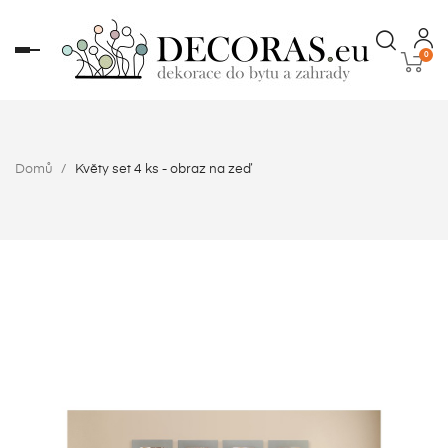
Toggle
0
navigation
Domů
Květy set 4 ks - obraz na zeď