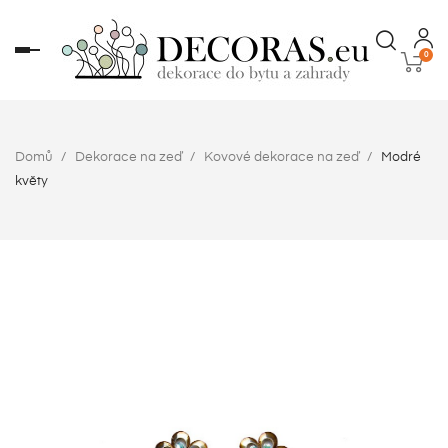
Toggle
0
navigation
Domů
Dekorace na zeď
Kovové dekorace na zeď
Modré
květy