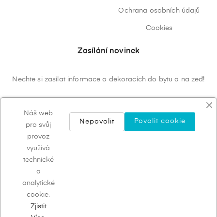
Ochrana osobních údajů
Cookies
Zasílání novinek
Nechte si zasílat informace o dekoracích do bytu a na zeď!
ODEBÍRAT
Náš web
Povolit cookie
Nepovolit
pro svůj
provoz
využívá
technické
a
analytické
cookie.
Systém od Decoras.eu © 2023
Děkujeme, že nakupujete u
nás!
Zjistit