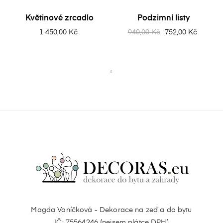
Květinové zrcadlo
Podzimní listy
1 450,00 Kč
940,00 Kč
752,00 Kč
Magda Vaníčková - Dekorace na zeď a do bytu
IČ: 75564246 (nejsem plátce DPH)