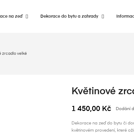
ace na zeď
Dekorace do bytu a zahrady
Informa
é zrcadlo velké
Květinové zrc
1 450,00 Kč
Dodání d
Dekorace na zeď do bytu či do
květinovém provedení, které oži