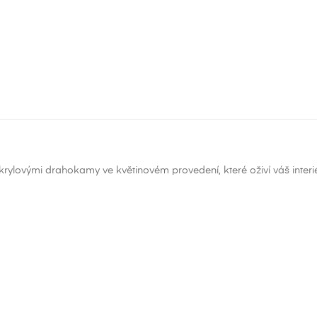
krylovými drahokamy ve květinovém provedení, které oživí váš inter