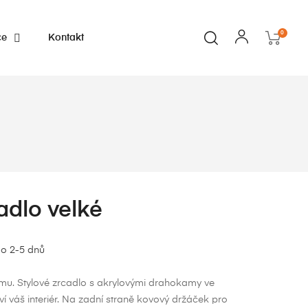
0
ce
Kontakt
adlo velké
o 2-5 dnů
mu. Stylové zrcadlo s akrylovými drahokamy ve
ví váš interiér. Na zadní straně kovový držáček pro