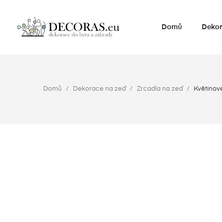
Domů
Dekor
Domů
Dekorace na zeď
Zrcadla na zeď
Květinov