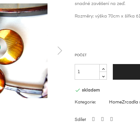
snadné zavěšení na zeď.
Rozměry: výška 70cm x šířka 
POČET

skladem
Kategorie:
Home
Zrcadla 
Sdílet