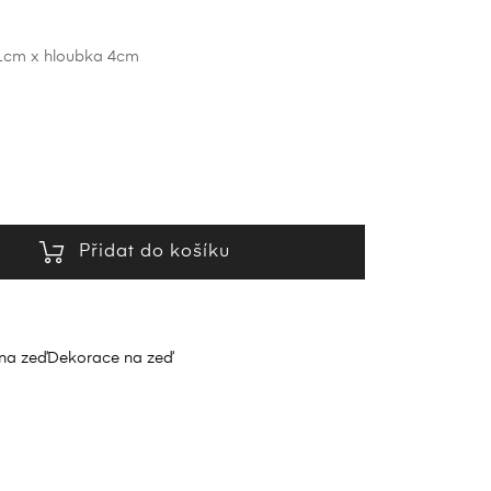
61cm x hloubka 4cm
Přidat do košíku
na zeď
Dekorace na zeď